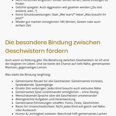
Nicht vorschnell eingreifen: Kinder dürfen lernen, selbst Lösungen zu
finden
Gefühle spiegeln: Auch Aggression will gesehen werden („Du bist
wütend, weil…“)
Keine Schuldzuweisungen: Statt „Wer war’s?“ lieber „Was braucht ihr
jetzt?“
Wieder gut machen ermöglichen: Mit Worten, Gesten oder auch
einfach Zeit
Die besondere Bindung zwischen
Geschwistern fördern
Auch wenn es Reibung gibt: Die Beziehung zwischen Geschwistern ist oft eine
der längsten im Leben. Und sie bietet die Chance auf tiefe Nähe, gemeinsames
Wachsen, gegenseitiges Lernen.
Was stärkt die Bindung langfristig:
Gemeinsame Rituale für alle Geschwister: Gemeinsames Vorlesen,
Spieleabende, Spaziergänge
Einzeln Zeit verbringen: Jedes Kind braucht auch exklusive Nähe
Gemeinsames Spiel untereinander ermöglichen – ohne Zwang
Wertschätzende Sprache über die Geschwister untereinander
Altersgerechte Aufgaben und Verantwortung
Gemeinsame Erinnerungen schaffen: Fotos, Feste, Geschichten
Raum für Unterschiedlichkeit: Nicht jedes Kind will gleich viel Nähe
oder Austausch
Humor & Leichtigkeit zulassen: Manchmal hilft gemeinsames Lachen