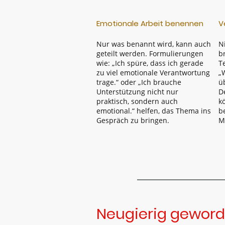
Emotionale Arbeit benennen
V
Nur was benannt wird, kann auch
N
geteilt werden. Formulierungen
b
wie: „Ich spüre, dass ich gerade
T
zu viel emotionale Verantwortung
„
trage.“ oder „Ich brauche
ü
Unterstützung nicht nur
D
praktisch, sondern auch
k
emotional.“ helfen, das Thema ins
b
Gespräch zu bringen.
M
Neugierig gewor