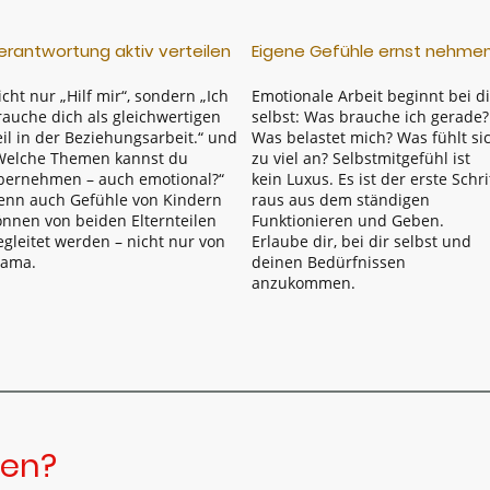
erantwortung aktiv verteilen
Eigene Gefühle ernst nehme
icht nur „Hilf mir“, sondern „Ich
Emotionale Arbeit beginnt bei di
rauche dich als gleichwertigen
selbst: Was brauche ich gerade?
eil in der Beziehungsarbeit.“ und
Was belastet mich? Was fühlt si
Welche Themen kannst du
zu viel an? Selbstmitgefühl ist
bernehmen – auch emotional?“
kein Luxus. Es ist der erste Schri
enn auch Gefühle von Kindern
raus aus dem ständigen
önnen von beiden Elternteilen
Funktionieren und Geben.
egleitet werden – nicht nur von
Erlaube dir, bei dir selbst und
ama.
deinen Bedürfnissen
anzukommen.
den?