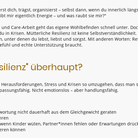
rst dich, trägst, organisierst – selbst dann, wenn du innerlich län
gibt mir eigentlich Energie – und was raubt sie mir?"
und Care-Arbeit geht das eigene Wohlbefinden schnell unter. Doch 
u in Krisen. Mütterliche Resilienz ist keine Selbstverständlichkeit. 
unter denen du lebst, liebst und sorgst. Mit anderen Worten: Resil
gefühl und echte Unterstützung braucht.
ilienz" überhaupt?
it Herausforderungen, Stress und Krisen so umzugehen, dass man si
passungsfähig. Nicht emotionslos – aber handlungsfähig.
wortung nicht dauerhaft aus dem Gleichgewicht geraten
hren
ch wenn Kinder wüten, Partner*innen fehlen oder Erwartungen drüc
ieren können