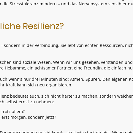
n die Stresstoleranz mindern – und das Nervensystem sensibler m
liche Resilienz?
g – sondern in der Verbindung. Sie lebt von echten Ressourcen, ni
chen sind soziale Wesen. Wenn wir uns gesehen, verstanden und m
e Hebamme, ein achtsamer Partner, eine Freundin, die einfach nu
uch wenn’s nur drei Minuten sind: Atmen. Spüren. Den eigenen 
ehr Kraft kann sich neu organisieren.
lienz bedeutet auch, sich nicht härter zu machen, sondern weicher
ich selbst ernst zu nehmen:
 trotz allem?
 erst morgen, sondern jetzt?
Daueranspannung macht krank – egal wie stark du bist. Wenn dein 