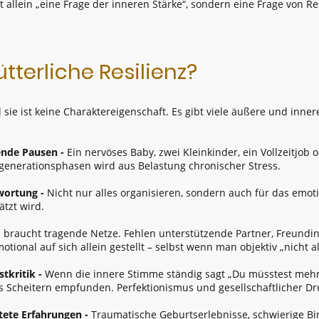
cht allein „eine Frage der inneren Stärke“, sondern eine Frage vo
terliche Resilienz?
d sie ist keine Charaktereigenschaft. Es gibt viele äußere und inne
ende Pausen -
Ein nervöses Baby, zwei Kleinkinder, ein Vollzeitjob 
enerationsphasen wird aus Belastung chronischer Stress.
wortung -
Nicht nur alles organisieren, sondern auch für das emoti
ätzt wird.
z braucht tragende Netze. Fehlen unterstützende Partner, Freund
onal auf sich allein gestellt – selbst wenn man objektiv „nicht all
stkritik -
Wenn die innere Stimme ständig sagt „Du müsstest mehr
Scheitern empfunden. Perfektionismus und gesellschaftlicher Druc
tete Erfahrungen -
Traumatische Geburtserlebnisse, schwierige B