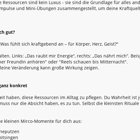
 Ressourcen sind kein Luxus - sie sind die Grundlage für alles and
 Impulse und Mini-Übungen zusammengestellt, um deine Kraftquel
ch gut?
 "Was fühlt sich kraftgebend an – für Körper, Herz, Geist?"
alten. Links: „Das raubt mir Energie“, rechts: „Das nährt mich“. Be
einer Freundin anhören" oder "Reels schauen bis Mitternacht".
kleine Veränderung kann große Wirkung zeigen.
 ganz konkret
eit haben, diese Ressourcen im Alltag zu pflegen. Du Wahrheit ist j
ss nur die Absicht haben, es zu tun. Selbst die kleinsten Ritual
se kleinen Mirco-Momente für dich aus:
hneputzen
mitsingen