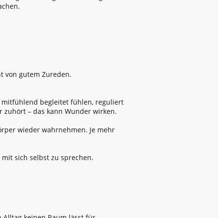
achen.
cht von gutem Zureden.
itfühlend begleitet fühlen, reguliert
r zuhört – das kann Wunder wirken.
Körper wieder wahrnehmen. Je mehr
 mit sich selbst zu sprechen.
Alltag keinen Raum lässt für