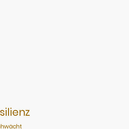
silienz
schwächt